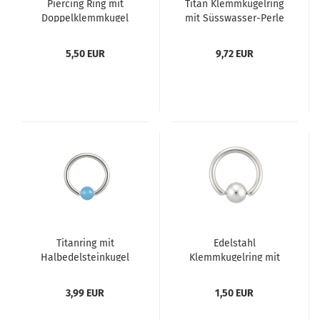
Piercing Ring mit
Titan Klemmkugelring
Doppelklemmkugel
mit Süsswasser-Perle
horizontal
5,50 EUR
9,72 EUR
Titanring mit
Edelstahl
Halbedelsteinkugel
Klemmkugelring mit
spitzen Enden
3,99 EUR
1,50 EUR