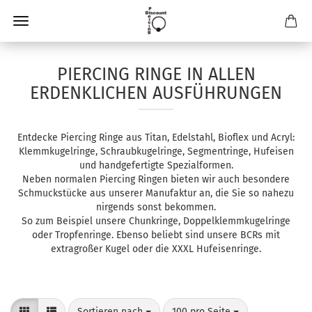
PIERCING RINGE IN ALLEN
ERDENKLICHEN AUSFÜHRUNGEN
Entdecke Piercing Ringe aus Titan, Edelstahl, Bioflex und Acryl:
Klemmkugelringe, Schraubkugelringe, Segmentringe, Hufeisen
und handgefertigte Spezialformen.
Neben normalen Piercing Ringen bieten wir auch besondere
Schmuckstücke aus unserer Manufaktur an, die Sie so nahezu
nirgends sonst bekommen.
So zum Beispiel unsere Chunkringe, Doppelklemmkugelringe
oder Tropfenringe. Ebenso beliebt sind unsere BCRs mit
extragroßer Kugel oder die XXXL Hufeisenringe.
Sortieren nach
pro Seite
Sortieren nach
100 pro Seite