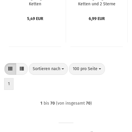
Ketten
Ketten und 2 Sterne
mit Strass
5,49 EUR
6,99 EUR
Sortieren nach
pro Seite
Sortieren nach
100 pro Seite
1
1
bis
70
(von insgesamt
70
)