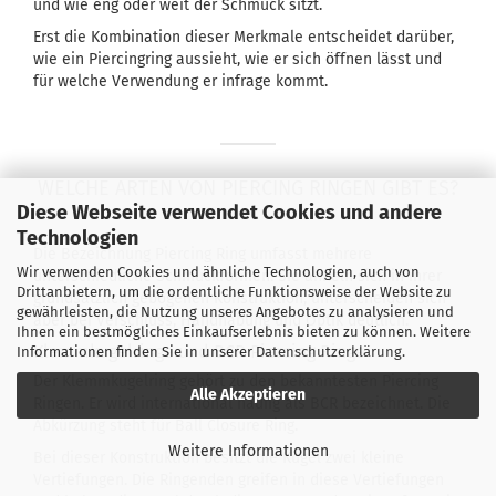
und wie eng oder weit der Schmuck sitzt.
Erst die Kombination dieser Merkmale entscheidet darüber,
wie ein Piercingring aussieht, wie er sich öffnen lässt und
für welche Verwendung er infrage kommt.
WELCHE ARTEN VON PIERCING RINGEN GIBT ES?
Diese Webseite verwendet Cookies und andere
Technologien
Die Bezeichnung Piercing Ring umfasst mehrere
Wir verwenden Cookies und ähnliche Technologien, auch von
unterschiedliche Schmuckformen. Sie ähneln sich in ihrer
Drittanbietern, um die ordentliche Funktionsweise der Website zu
grundsätzlich gebogenen Konstruktion, unterscheiden sich
gewährleisten, die Nutzung unseres Angebotes zu analysieren und
aber bei Verschluss, Handhabung und Optik deutlich.
Ihnen ein bestmögliches Einkaufserlebnis bieten zu können. Weitere
Klemmkugelringe und BCR Piercing Ringe
Informationen finden Sie in unserer
Datenschutzerklärung
.
Der Klemmkugelring gehört zu den bekanntesten Piercing
Alle Akzeptieren
Ringen. Er wird international häufig als BCR bezeichnet. Die
Abkürzung steht für Ball Closure Ring.
Weitere Informationen
Bei dieser Konstruktion besitzt die Kugel zwei kleine
Vertiefungen. Die Ringenden greifen in diese Vertiefungen