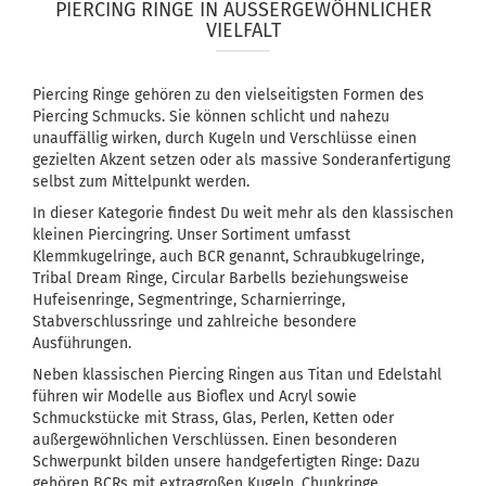
PIERCING RINGE IN AUSSERGEWÖHNLICHER V
IELFALT
Piercing Ringe gehören zu den vielseitigsten Formen des
Piercing Schmucks. Sie können schlicht und nahezu
unauffällig wirken, durch Kugeln und Verschlüsse einen
gezielten Akzent setzen oder als massive Sonderanfertigung
selbst zum Mittelpunkt werden.
In dieser Kategorie findest Du weit mehr als den klassischen
kleinen Piercingring. Unser Sortiment umfasst
Klemmkugelringe, auch BCR genannt, Schraubkugelringe,
Tribal Dream Ringe, Circular Barbells beziehungsweise
Hufeisenringe, Segmentringe, Scharnierringe,
Stabverschlussringe und zahlreiche besondere
Ausführungen.
Neben klassischen Piercing Ringen aus Titan und Edelstahl
führen wir Modelle aus Bioflex und Acryl sowie
Schmuckstücke mit Strass, Glas, Perlen, Ketten oder
außergewöhnlichen Verschlüssen. Einen besonderen
Schwerpunkt bilden unsere handgefertigten Ringe: Dazu
gehören BCRs mit extragroßen Kugeln, Chunkringe,