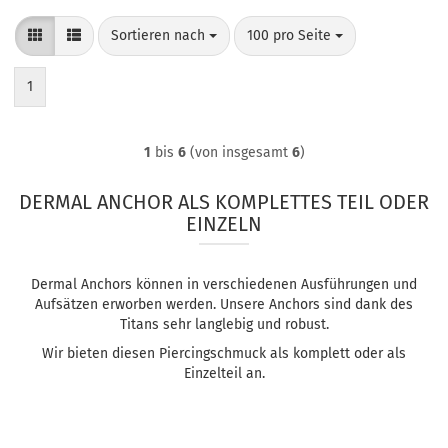
Sortieren nach
pro Seite
Sortieren nach
100 pro Seite
1
1
bis
6
(von insgesamt
6
)
DERMAL ANCHOR ALS KOMPLETTES TEIL ODER
EINZELN
Dermal Anchors können in verschiedenen Ausführungen und
Aufsätzen erworben werden. Unsere Anchors sind dank des
Titans sehr langlebig und robust.
Wir bieten diesen Piercingschmuck als komplett oder als
Einzelteil an.