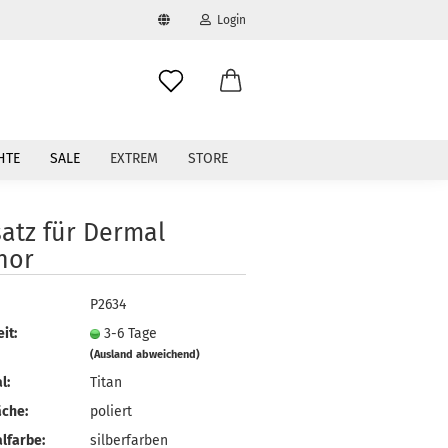
Login
swählen
-Mail
HTE
SALE
EXTREM
STORE
asswort
atz für Dermal
hor
to erstellen
P2634
it:
3-6 Tage
swort vergessen?
(Ausland abweichend)
l:
Titan
äche:
poliert
lfarbe:
silberfarben