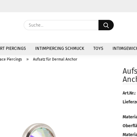
Währung au
Suche...
Lieferland
E
RT PIERCINGS
INTIMPIERCING SCHMUCK
TOYS
INTIMGEWIC
P
»
ace Piercings
Aufsatz für Dermal Anchor
Aufs
Anc
Kon
Art.Nr.:
Lieferze
Pas
Materia
Oberfl
Materia