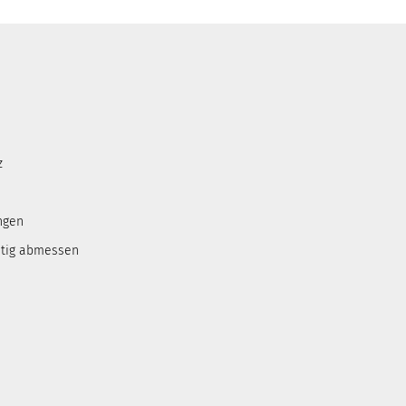
z
ngen
htig abmessen