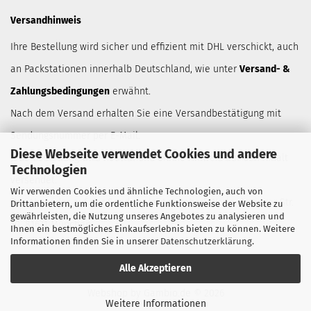
Versandhinweis
Ihre Bestellung wird sicher und effizient mit DHL verschickt, auch
an Packstationen innerhalb Deutschland, wie unter
Versand- &
Zahlungsbedingungen
erwähnt.
Nach dem Versand erhalten Sie eine Versandbestätigung mit
Sendungsnummer per E-Mail.
Diese Webseite verwendet Cookies und andere
Jede Bestellung wird neutral und ohnne Hinweis auf den Inhalt
Technologien
versendet.
Wir verwenden Cookies und ähnliche Technologien, auch von
Der Absender auf der Sendung lautet Robert Wörle, Anzinger Str.
Drittanbietern, um die ordentliche Funktionsweise der Website zu
gewährleisten, die Nutzung unseres Angebotes zu analysieren und
10, 81671 München.
Ihnen ein bestmögliches Einkaufserlebnis bieten zu können. Weitere
Informationen finden Sie in unserer
Datenschutzerklärung
.
Alle Akzeptieren
Webshop
by Gambio.de © 2026
Weitere Informationen