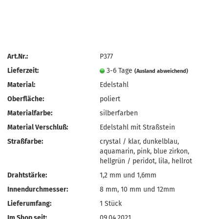
Art.Nr.:
P377
Lieferzeit:
3-6 Tage
(Ausland abweichend)
Material:
Edelstahl
Oberfläche:
poliert
Materialfarbe:
silberfarben
Material Verschluß:
Edelstahl mit Straßstein
Straßfarbe:
crystal / klar, dunkelblau,
aquamarin, pink, blue zirkon,
hellgrün / peridot, lila, hellrot
Drahtstärke:
1,2 mm und 1,6mm
Innendurchmesser:
8 mm, 10 mm und 12mm
Lieferumfang:
1 Stück
Im Shop seit:
09.04.2021