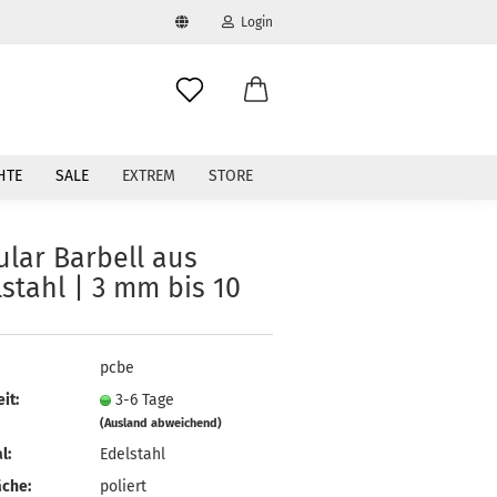
Login
swählen
-Mail
HTE
SALE
EXTREM
STORE
asswort
ular Barbell aus
stahl | 3 mm bis 10
to erstellen
pcbe
swort vergessen?
it:
3-6 Tage
(Ausland abweichend)
l:
Edelstahl
äche:
poliert