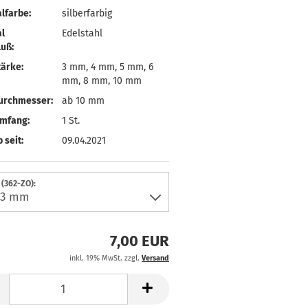
lfarbe:
silberfarbig
l
Edelstahl
uß:
ärke:
3 mm, 4 mm, 5 mm, 6
mm, 8 mm, 10 mm
urchmesser:
ab 10 mm
umfang:
1 St.
 seit:
09.04.2021
(362-ZO):
7,00 EUR
inkl. 19% MwSt. zzgl.
Versand