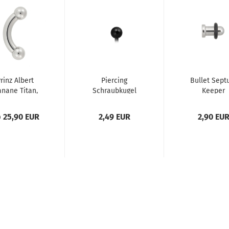
rinz Albert
Piercing
Bullet Sep
nane Titan,
Schraubkugel
Keeper
nengewinde
Edelstahl
schwarz
 25,90 EUR
2,49 EUR
2,90 EU