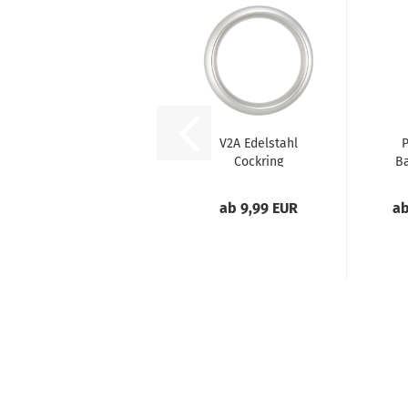
V2A Edelstahl
P
Cockring
Ba
In
ab 9,99 EUR
ab