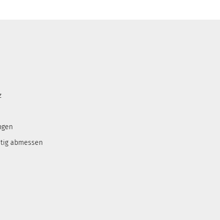
z
ngen
htig abmessen