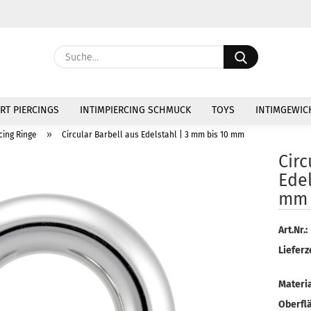
Währung au
Suche...
Lieferland
E
RT PIERCINGS
INTIMPIERCING SCHMUCK
TOYS
INTIMGEWIC
P
»
cing Ringe
Circular Barbell aus Edelstahl | 3 mm bis 10 mm
Circ
Edel
mm
Kon
Art.Nr.:
Pas
Lieferze
Materia
Oberfl