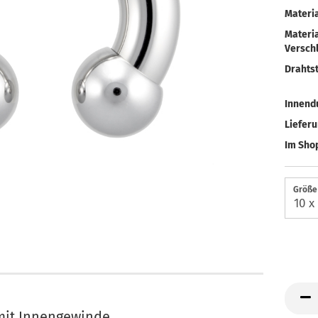
Materia
Materia
Verschl
Drahtst
Innend
Liefer
Im Shop
Größe 
 mit Innengewinde