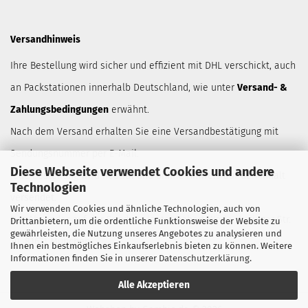
Versandhinweis
Ihre Bestellung wird sicher und effizient mit DHL verschickt, auch
an Packstationen innerhalb Deutschland, wie unter
Versand- &
Zahlungsbedingungen
erwähnt.
Nach dem Versand erhalten Sie eine Versandbestätigung mit
Sendungsnummer per E-Mail.
Diese Webseite verwendet Cookies und andere
Jede Bestellung wird neutral und ohnne Hinweis auf den Inhalt
Technologien
versendet.
Wir verwenden Cookies und ähnliche Technologien, auch von
Der Absender auf der Sendung lautet Robert Wörle, Anzinger Str.
Drittanbietern, um die ordentliche Funktionsweise der Website zu
gewährleisten, die Nutzung unseres Angebotes zu analysieren und
10, 81671 München.
Ihnen ein bestmögliches Einkaufserlebnis bieten zu können. Weitere
Informationen finden Sie in unserer
Datenschutzerklärung
.
Alle Akzeptieren