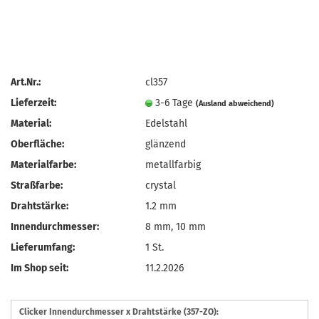
Art.Nr.:
cl357
Lieferzeit:
3-6 Tage
(Ausland abweichend)
Material:
Edelstahl
Oberfläche:
glänzend
Materialfarbe:
metallfarbig
Straßfarbe:
crystal
Drahtstärke:
1.2 mm
Innendurchmesser:
8 mm, 10 mm
Lieferumfang:
1 St.
Im Shop seit:
11.2.2026
Clicker Innendurchmesser x Drahtstärke (357-ZO):