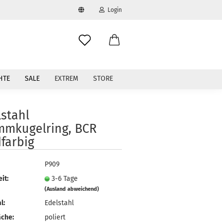
Login
swählen
-Mail
HTE
SALE
EXTREM
STORE
asswort
stahl
mmkugelring, BCR
farbig
to erstellen
P909
swort vergessen?
it:
3-6 Tage
(Ausland abweichend)
l:
Edelstahl
äche:
poliert