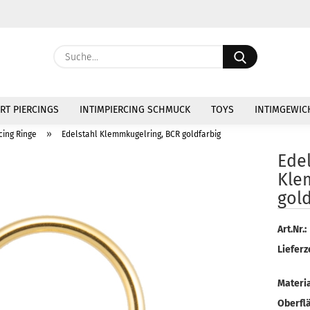
Währung au
Suche...
Lieferland
E
RT PIERCINGS
INTIMPIERCING SCHMUCK
TOYS
INTIMGEWIC
P
»
cing Ringe
Edelstahl Klemmkugelring, BCR goldfarbig
Edel
Kle
gold
Kon
Art.Nr.:
Pas
Lieferze
Materia
Oberfl