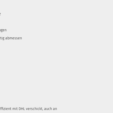
z
ngen
htig abmessen
ffizient mit DHL verschickt, auch an