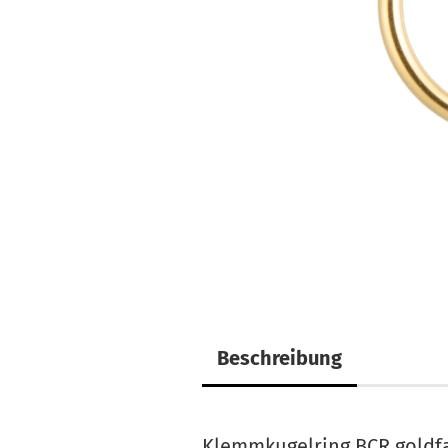
Beschreibung
Klemmkugelring BCR goldf