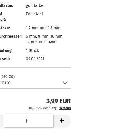
lfarbe:
goldfarben
l
Edelstahl
uß:
ärke:
1,2 mm und 1,6 mm
urchmesser:
6 mm, 8 mm, 10 mm,
12 mm und 14mm
umfang:
1 Stück
 seit:
09.04.2021
(169-ZO):
3,99 EUR
inkl. 19% MwSt. zzgl.
Versand