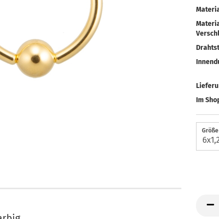
Materia
Materia
Verschl
Drahtst
Innend
Liefer
Im Shop
Größe 
arbig