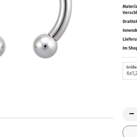
Materia
Verschl
Drahtst
Innend
Liefer
Im Shop
Größen