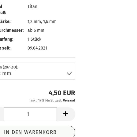
l
Titan
uß:
ärke:
1,2 mm, 1,6 mm
urchmesser:
ab 6 mm
umfang:
1 Stück
 seit:
09.04.2021
 (207-ZO):
4,50 EUR
inkl. 19% MwSt. zzgl.
Versand