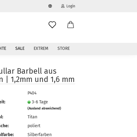
Login
swählen
-Mail
HTE
SALE
EXTREM
STORE
asswort
ullar Barbell aus
an | 1,2mm und 1,6 mm
to erstellen
P404
it:
3-6 Tage
swort vergessen?
(Ausland abweichend)
l:
Titan
äche:
poliert
lfarbe:
Silberfarben