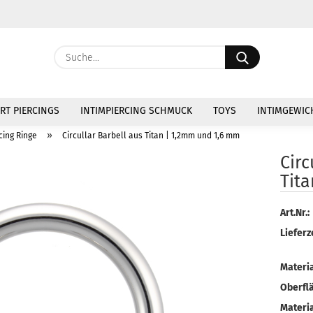
Währung au
Suche...
Lieferland
E
RT PIERCINGS
INTIMPIERCING SCHMUCK
TOYS
INTIMGEWIC
P
»
cing Ringe
Circullar Barbell aus Titan | 1,2mm und 1,6 mm
Circ
Tit
Kon
Art.Nr.:
Lieferze
Pas
Materia
Oberfl
Materia