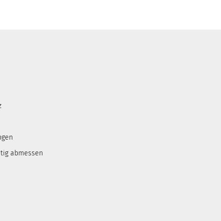
z
ngen
htig abmessen