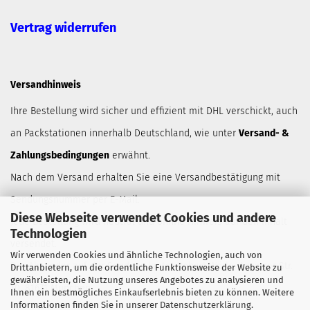
Vertrag widerrufen
Versandhinweis
Ihre Bestellung wird sicher und effizient mit DHL verschickt, auch
an Packstationen innerhalb Deutschland, wie unter
Versand- &
Zahlungsbedingungen
erwähnt.
Nach dem Versand erhalten Sie eine Versandbestätigung mit
Sendungsnummer per E-Mail.
Diese Webseite verwendet Cookies und andere
Jede Bestellung wird neutral und ohnne Hinweis auf den Inhalt
Technologien
versendet.
Wir verwenden Cookies und ähnliche Technologien, auch von
Der Absender auf der Sendung lautet Robert Wörle, Anzinger Str.
Drittanbietern, um die ordentliche Funktionsweise der Website zu
gewährleisten, die Nutzung unseres Angebotes zu analysieren und
10, 81671 München.
Ihnen ein bestmögliches Einkaufserlebnis bieten zu können. Weitere
Informationen finden Sie in unserer
Datenschutzerklärung
.