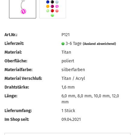
Art.Nr.:
P121
Lieferzeit:
3-6 Tage
(Ausland abweichend)
Material:
Titan
Oberfläche:
poliert
Materialfarbe:
silberfarben
Material Verschluß:
Titan / Acryl
Drahtstärke:
1,6 mm
Länge:
6,0 mm, 8,0 mm, 10,0 mm, 12,0
mm
Lieferumfang:
1 Stück
Im Shop seit:
09.04.2021