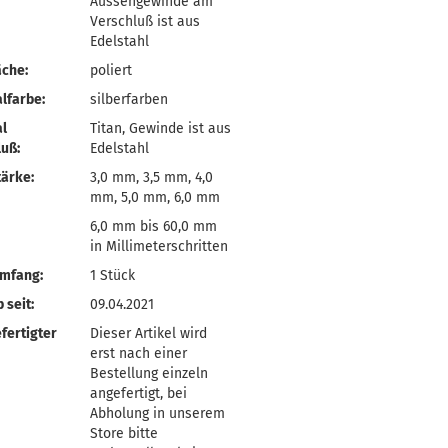
Aussengewinde am
Verschluß ist aus
Edelstahl
äche:
poliert
lfarbe:
silberfarben
l
Titan, Gewinde ist aus
uß:
Edelstahl
ärke:
3,0 mm, 3,5 mm, 4,0
mm, 5,0 mm, 6,0 mm
6,0 mm bis 60,0 mm
in Millimeterschritten
umfang:
1 Stück
 seit:
09.04.2021
fertigter
Dieser Artikel wird
erst nach einer
Bestellung einzeln
angefertigt, bei
Abholung in unserem
Store bitte