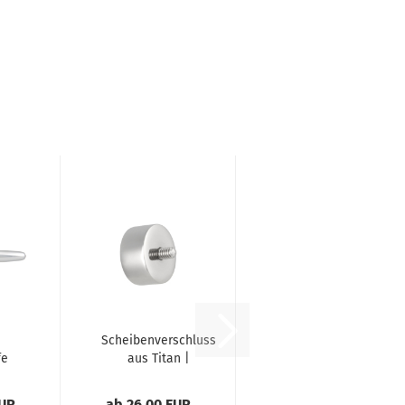
Scheibenverschluss
fe
aus Titan |
t
handgefertig...
e...
EUR
ab 26,00 EUR