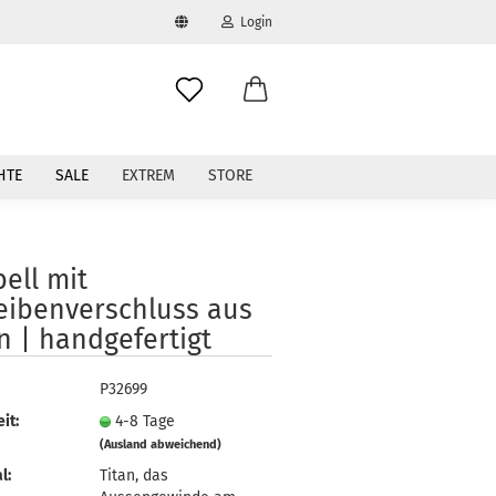
Login
swählen
-Mail
HTE
SALE
EXTREM
STORE
asswort
ell mit
eibenverschluss aus
n | handgefertigt
to erstellen
swort vergessen?
P32699
it:
4-8 Tage
(Ausland abweichend)
l:
Titan, das