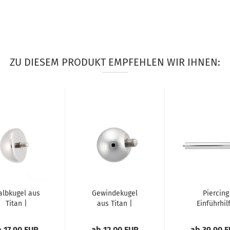
ZU DIESEM PRODUKT EMPFEHLEN WIR IHNEN:
albkugel aus
Gewindekugel
Piercing
Titan |
aus Titan |
Einführhil
andgefertigt
handgefertigt...
Titan mi
mit
Aussengewind
 17,90 EUR
ab 12,00 EUR
ab 39,90 