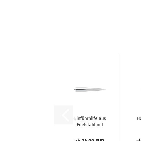
Einführhilfe aus
H
Edelstahl mit
Aussengewinde...
h
ab 24,90 EUR
ab