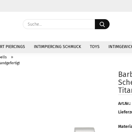
Währung au
Suche...
Lieferland
E
RT PIERCINGS
INTIMPIERCING SCHMUCK
TOYS
INTIMGEWIC
P
»
ells
andgefertigt
Barb
Sch
Tita
Kon
Pas
Art.Nr.:
Lieferze
Materia