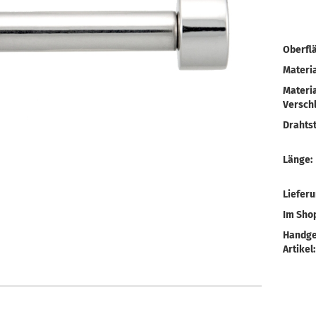
Oberfl
Materia
Materia
Verschl
Drahtst
Länge:
Liefer
Im Shop
Handge
Artikel: