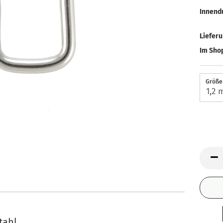
Innend
Liefer
Im Shop
Größe 
tahl