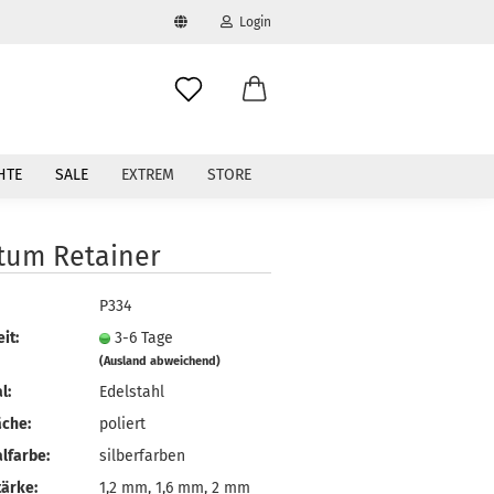
Login
swählen
-Mail
HTE
SALE
EXTREM
STORE
asswort
tum Retainer
P334
to erstellen
it:
3-6 Tage
(Ausland abweichend)
swort vergessen?
l:
Edelstahl
äche:
poliert
lfarbe:
silberfarben
ärke:
1,2 mm, 1,6 mm, 2 mm