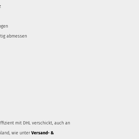
z
ngen
htig abmessen
ffizient mit DHL verschickt, auch an
land, wie unter
Versand- &