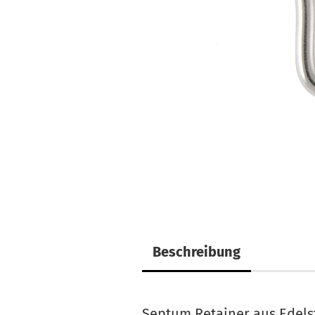
Beschreibung
Septum Retainer aus Edels