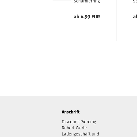
Scharnierring
S
aus Edelstahl...
aus
ab 4,99 EUR
a
Anschrift
Discount-Piercing
Robert Wörle
Ladengeschäft und