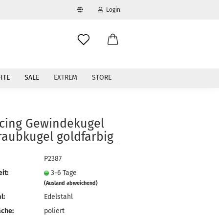
Login
swählen
-Mail
HTE
SALE
EXTREM
STORE
asswort
rcing Gewindekugel
raubkugel goldfarbig
to erstellen
P2387
swort vergessen?
it:
3-6 Tage
(Ausland abweichend)
l:
Edelstahl
äche:
poliert