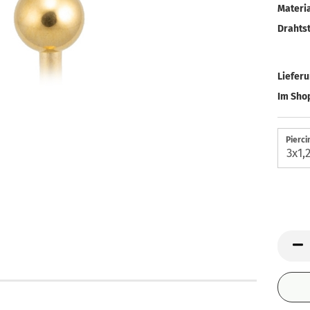
Materia
Drahtst
Liefer
Im Shop
Pierci