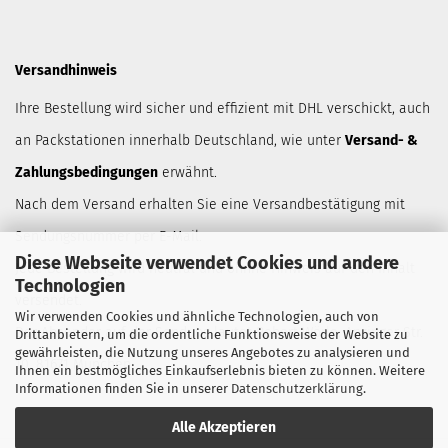
Versandhinweis
Ihre Bestellung wird sicher und effizient mit DHL verschickt, auch
an Packstationen innerhalb Deutschland, wie unter
Versand- &
Zahlungsbedingungen
erwähnt.
Nach dem Versand erhalten Sie eine Versandbestätigung mit
Sendungsnummer per E-Mail.
Diese Webseite verwendet Cookies und andere
Jede Bestellung wird neutral und ohnne Hinweis auf den Inhalt
Technologien
versendet.
Wir verwenden Cookies und ähnliche Technologien, auch von
Der Absender auf der Sendung lautet Robert Wörle, Anzinger Str.
Drittanbietern, um die ordentliche Funktionsweise der Website zu
gewährleisten, die Nutzung unseres Angebotes zu analysieren und
10, 81671 München.
Ihnen ein bestmögliches Einkaufserlebnis bieten zu können. Weitere
Informationen finden Sie in unserer
Datenschutzerklärung
.
Alle Akzeptieren