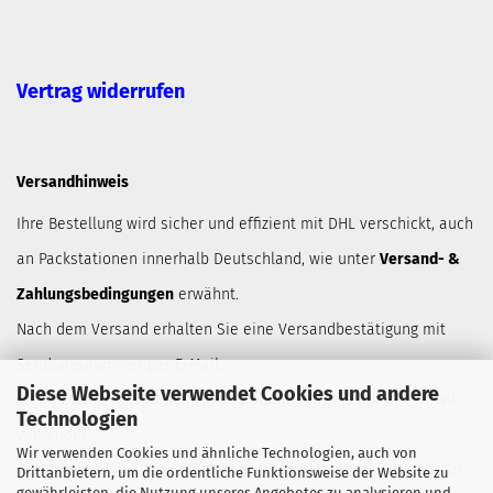
Vertrag widerrufen
Versandhinweis
Ihre Bestellung wird sicher und effizient mit DHL verschickt, auch
an Packstationen innerhalb Deutschland, wie unter
Versand- &
Zahlungsbedingungen
erwähnt.
Nach dem Versand erhalten Sie eine Versandbestätigung mit
Sendungsnummer per E-Mail.
Diese Webseite verwendet Cookies und andere
Jede Bestellung wird neutral und ohnne Hinweis auf den Inhalt
Technologien
versendet.
Wir verwenden Cookies und ähnliche Technologien, auch von
Der Absender auf der Sendung lautet Robert Wörle, Anzinger Str.
Drittanbietern, um die ordentliche Funktionsweise der Website zu
gewährleisten, die Nutzung unseres Angebotes zu analysieren und