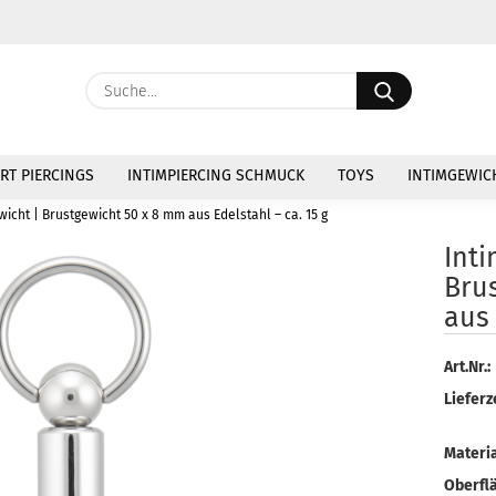
Währung au
Suche...
Lieferland
E
RT PIERCINGS
INTIMPIERCING SCHMUCK
TOYS
INTIMGEWIC
P
wicht | Brustgewicht 50 x 8 mm aus Edelstahl – ca. 15 g
Inti
Bru
aus 
Kon
Art.Nr.:
Pas
Lieferze
Materia
Oberfl