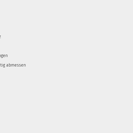
z
ngen
htig abmessen