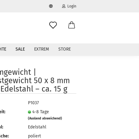
Login
swählen
-Mail
HTE
SALE
EXTREM
STORE
asswort
mgewicht |
stgewicht 50 x 8 mm
Edelstahl – ca. 15 g
to erstellen
P1037
swort vergessen?
it:
4-8 Tage
(Ausland abweichend)
l:
Edelstahl
äche:
poliert