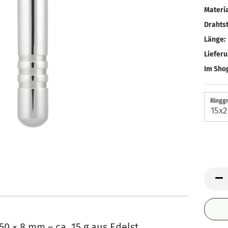
Materia
Drahtst
Länge:
Liefer
Im Shop
Ringgr
50 × 8 mm – ca. 15 g aus Edelst