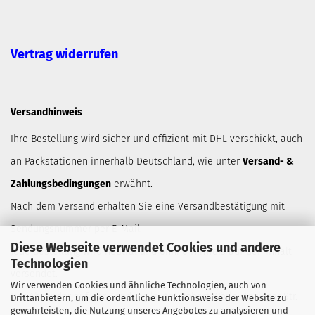
Vertrag widerrufen
Versandhinweis
Ihre Bestellung wird sicher und effizient mit DHL verschickt, auch
an Packstationen innerhalb Deutschland, wie unter
Versand- &
Zahlungsbedingungen
erwähnt.
Nach dem Versand erhalten Sie eine Versandbestätigung mit
Sendungsnummer per E-Mail.
Diese Webseite verwendet Cookies und andere
Jede Bestellung wird neutral und ohnne Hinweis auf den Inhalt
Technologien
versendet.
Wir verwenden Cookies und ähnliche Technologien, auch von
Der Absender auf der Sendung lautet Robert Wörle, Anzinger Str.
Drittanbietern, um die ordentliche Funktionsweise der Website zu
gewährleisten, die Nutzung unseres Angebotes zu analysieren und