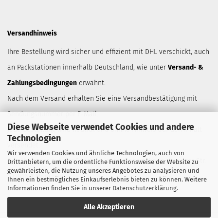
Versandhinweis
Ihre Bestellung wird sicher und effizient mit DHL verschickt, auch
an Packstationen innerhalb Deutschland, wie unter
Versand- &
Zahlungsbedingungen
erwähnt.
Nach dem Versand erhalten Sie eine Versandbestätigung mit
Sendungsnummer per E-Mail.
Diese Webseite verwendet Cookies und andere
Jede Bestellung wird neutral und ohnne Hinweis auf den Inhalt
Technologien
versendet.
Wir verwenden Cookies und ähnliche Technologien, auch von
Der Absender auf der Sendung lautet Robert Wörle, Anzinger Str.
Drittanbietern, um die ordentliche Funktionsweise der Website zu
gewährleisten, die Nutzung unseres Angebotes zu analysieren und
10, 81671 München.
Ihnen ein bestmögliches Einkaufserlebnis bieten zu können. Weitere
Informationen finden Sie in unserer
Datenschutzerklärung
.
Alle Akzeptieren