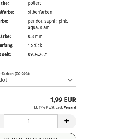
äche:
poliert
lfarbe:
silberfarben
rbe:
peridot, saphir, pink,
aqua, siam
ärke:
0,8 mm
umfang:
1 Stück
 seit:
09.04.2021
-Farben (ZO-203):
1,99 EUR
inkl. 19% MwSt. zzgl.
Versand