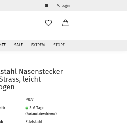
Login
swählen
-Mail
HTE
SALE
EXTREM
STORE
asswort
lstahl Nasenstecker
Strass, leicht
ogen
to erstellen
swort vergessen?
P877
it:
3-6 Tage
(Ausland abweichend)
l:
Edelstahl