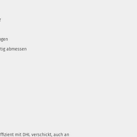
z
ngen
htig abmessen
ffizient mit DHL verschickt, auch an