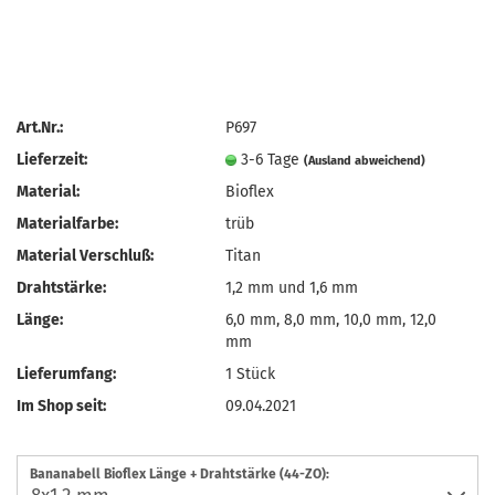
Art.Nr.:
P697
Lieferzeit:
3-6 Tage
(Ausland abweichend)
Material:
Bioflex
Materialfarbe:
trüb
Material Verschluß:
Titan
Drahtstärke:
1,2 mm und 1,6 mm
Länge:
6,0 mm, 8,0 mm, 10,0 mm, 12,0
mm
Lieferumfang:
1 Stück
Im Shop seit:
09.04.2021
Bananabell Bioflex Länge + Drahtstärke (44-ZO):