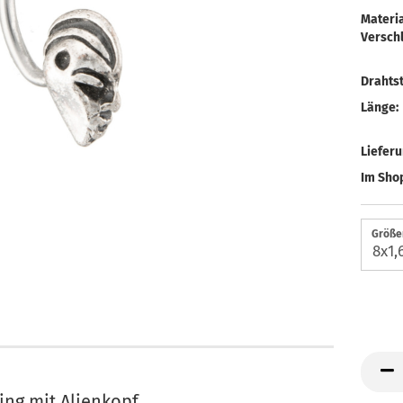
Materia
Verschl
Drahtst
Länge:
Liefer
Im Shop
Größen
ing mit Alienkopf