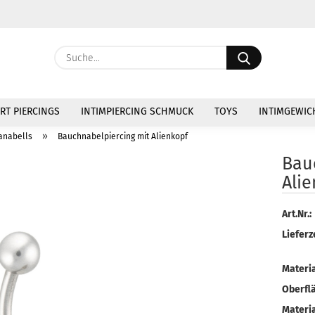
Währung au
Suche...
Lieferland
E
RT PIERCINGS
INTIMPIERCING SCHMUCK
TOYS
INTIMGEWIC
P
»
anabells
Bauchnabelpiercing mit Alienkopf
Bau
Ali
Kon
Art.Nr.:
Lieferze
Pas
Materia
Oberfl
Materia