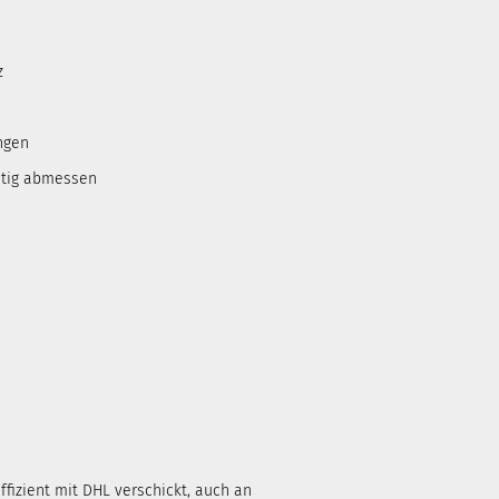
z
ngen
htig abmessen
ffizient mit DHL verschickt, auch an