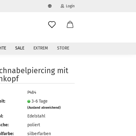
Login
swählen
-Mail
HTE
SALE
EXTREM
STORE
asswort
chnabelpiercing mit
enkopf
to erstellen
P484
it:
3-6 Tage
swort vergessen?
(Ausland abweichend)
l:
Edelstahl
äche:
poliert
lfarbe:
silberfarben