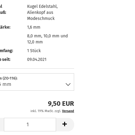
l
Kugel Edelstahl,
uß:
Alienkopf aus
Modeschmuck
ärke:
1,6 mm
8,0 mm, 10,0 mm und
12,0 mm
umfang:
1 Stück
 seit:
09.04.2021
 (ZO-116):
9,50 EUR
inkl. 19% MwSt. zzgl.
Versand