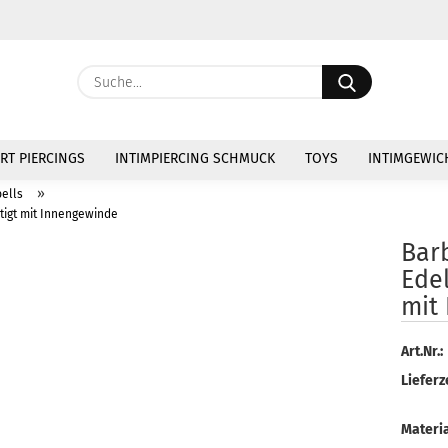
Währung au
Suche...
Lieferland
E
RT PIERCINGS
INTIMPIERCING SCHMUCK
TOYS
INTIMGEWIC
P
»
ells
rtigt mit Innengewinde
Barb
Edel
mit
Kon
Pas
Art.Nr.:
Lieferze
Materia