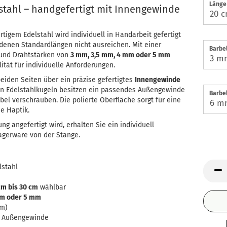
Länge 
lstahl – handgefertigt mit Innengewinde
tigem Edelstahl wird individuell in Handarbeit gefertigt
denen Standardlängen nicht ausreichen. Mit einer
Barbel
und Drahtstärken von
3 mm, 3,5 mm, 4 mm oder 5 mm
ität für individuelle Anforderungen.
beiden Seiten über ein präzise gefertigtes
Innengewinde
ten Edelstahlkugeln besitzen ein passendes Außengewinde
Barbel
bel verschrauben. Die polierte Oberfläche sorgt für eine
e Haptik.
ng angefertigt wird, erhalten Sie ein individuell
Lagerware von der Stange.
lstahl
cm bis 30 cm
wählbar
mm oder 5 mm
mm)
t Außengewinde