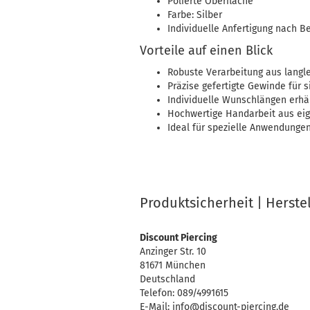
Polierte Oberfläche
Farbe: Silber
Individuelle Anfertigung nach B
Vorteile auf einen Blick
Robuste Verarbeitung aus langl
Präzise gefertigte Gewinde für s
Individuelle Wunschlängen erhäl
Hochwertige Handarbeit aus eig
Ideal für spezielle Anwendunge
Produktsicherheit | Herste
Discount Piercing
Anzinger Str. 10
81671 München
Deutschland
Telefon: 089/4991615
E-Mail: info@discount-piercing.de