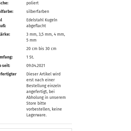
äche:
poliert
lfarbe:
silberfarben
l
Edelstahl Kugeln
uß:
abgeflacht
ärke:
3 mm, 3,5 mm, 4 mm,
5 mm
20 cm bis 30 cm
umfang:
1 St.
 seit:
09.04.2021
fertigter
Dieser Artikel wird
erst nach einer
Bestellung einzeln
angefertigt, bei
Abholung in unserem
Store bitte
vorbestellen, keine
Lagerware.