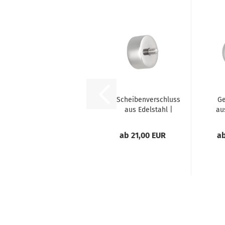
Scheibenverschluss
Ge
aus Edelstahl |
au
handgefertig...
han
ab 21,00 EUR
ab