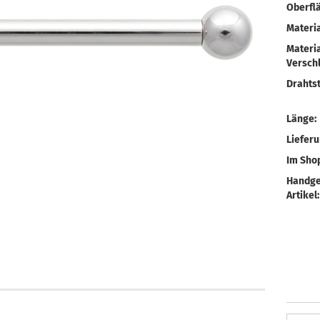
Oberfl
Materia
Materia
Verschl
Drahtst
Länge:
Liefer
Im Shop
Handge
Artikel: