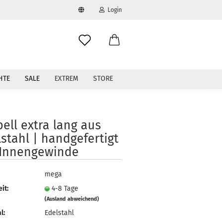
Login
swählen
-Mail
HTE
SALE
EXTREM
STORE
asswort
ell extra lang aus
stahl | handgefertigt
 Innengewinde
to erstellen
swort vergessen?
mega
it:
4-8 Tage
(Ausland abweichend)
l:
Edelstahl