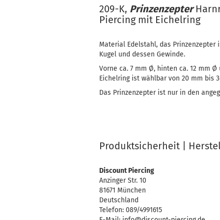
209-K,
Prinzenzepter
Harnr
Piercing mit Eichelring
Material Edelstahl, das Prinzenzepter 
Kugel und dessen Gewinde.
Vorne ca. 7 mm Ø, hinten ca. 12 mm Ø
Eichelring ist wählbar von 20 mm bis
Das Prinzenzepter ist nur in den ange
Produktsicherheit | Herste
Discount Piercing
Anzinger Str. 10
81671 München
Deutschland
Telefon: 089/4991615
E-Mail: info@discount-piercing.de