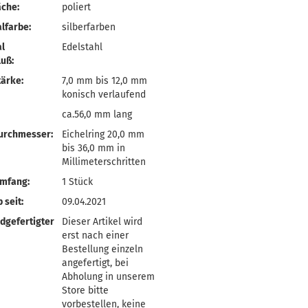
äche:
poliert
lfarbe:
silberfarben
l
Edelstahl
uß:
ärke:
7,0 mm bis 12,0 mm
konisch verlaufend
ca.56,0 mm lang
urchmesser:
Eichelring 20,0 mm
bis 36,0 mm in
Millimeterschritten
umfang:
1 Stück
 seit:
09.04.2021
dgefertigter
Dieser Artikel wird
erst nach einer
Bestellung einzeln
angefertigt, bei
Abholung in unserem
Store bitte
vorbestellen, keine