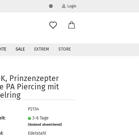
Login
swählen
-Mail
HTE
SALE
EXTREM
STORE
asswort
-K, Prinzenzepter
e PA Piercing mit
elring
to erstellen
swort vergessen?
P2134
it:
3-6 Tage
(Ausland abweichend)
l:
Edelstahl