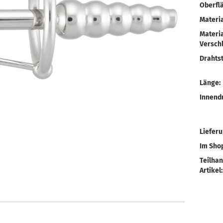
Oberfl
Materia
Materia
Verschl
Drahtst
Länge:
Innend
Liefer
Im Shop
Teilhan
Artikel: